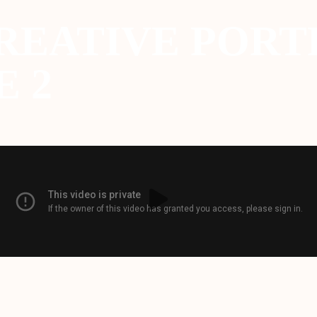
REATIVE PORT
E 2
e