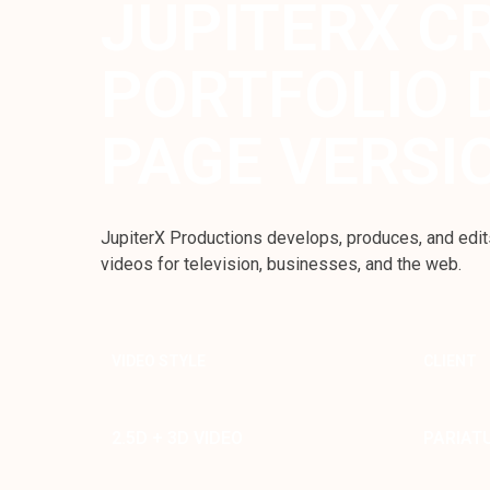
JUPITERX C
PORTFOLIO 
PAGE VERSI
JupiterX Productions develops, produces, and edit
videos for television, businesses, and the web.
VIDEO STYLE
CLIENT
2.5D + 3D VIDEO
PARIAT