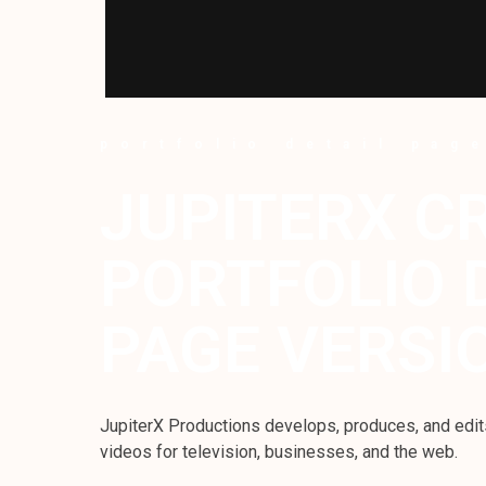
portfolio detail pag
JUPITERX C
PORTFOLIO 
PAGE VERSI
JupiterX Productions develops, produces, and edit
videos for television, businesses, and the web.