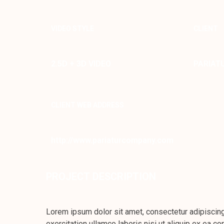
VIDEO STYLE
CLIENT
2.5D + 3D VIDEO
PARIAT
CLIENT WEB ADDRESS
http://www.pariaturcompany.com
PROJECT DESCRIPTION
Lorem ipsum dolor sit amet, consectetur adipiscing
exercitation ullamco laboris nisi ut aliquip ex ea