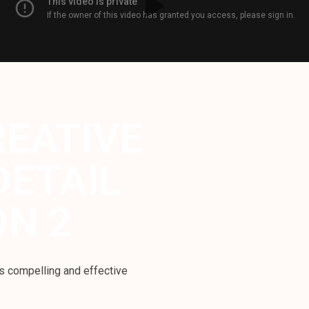
e
REATIVE
DETAIL
ON 2
s compelling and effective