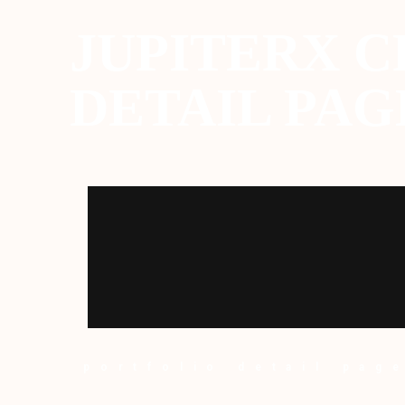
JUPITERX C
DETAIL PAG
portfolio detail pag