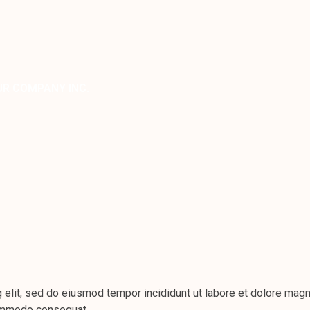
UR COMPANY INC.
 elit, sed do eiusmod tempor incididunt ut labore et dolore magn
 commodo consequat.