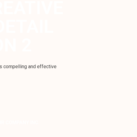
REATIVE
DETAIL
ON 2
s compelling and effective
UR COMPANY INC.